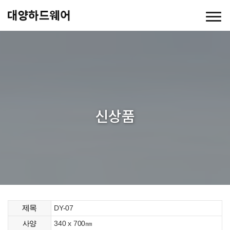
신상품
제목
DY-07
340 x 700㎜
사양