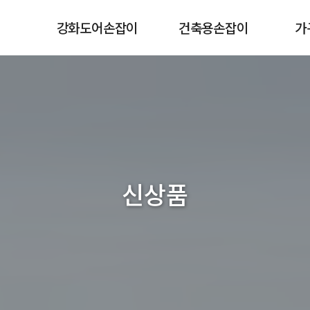
강화도어손잡이
건축용손잡이
가
신상품