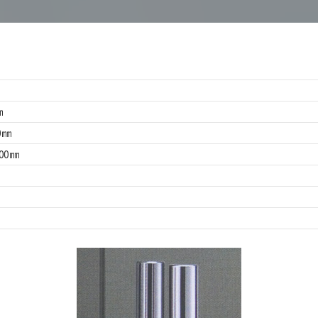
㎜
00㎜
500㎜