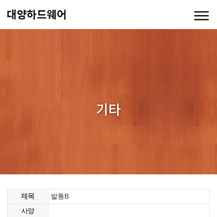
기타
제목
발통B
사양