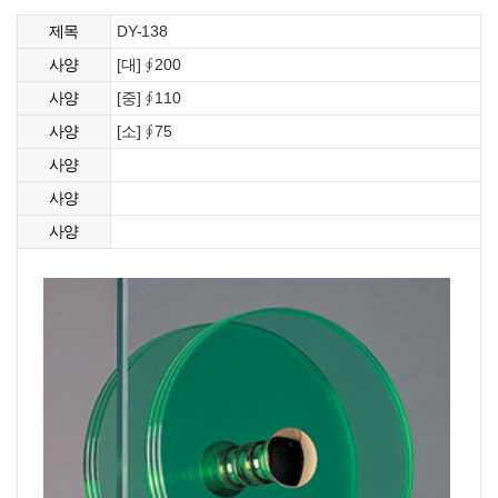
DY-138
제목
[대] ∮200
사양
[중] ∮110
사양
[소] ∮75
사양
사양
사양
사양