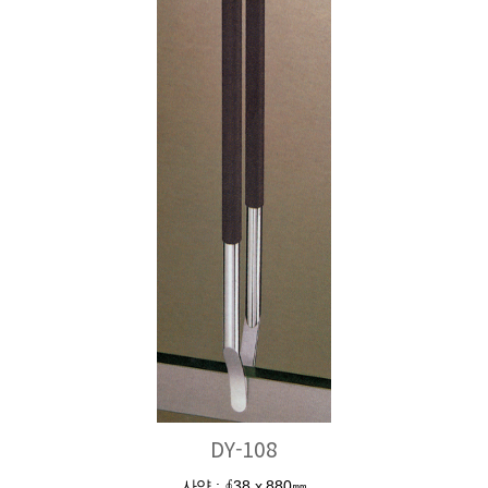
DY-108
사양 : ∮38 x 880㎜